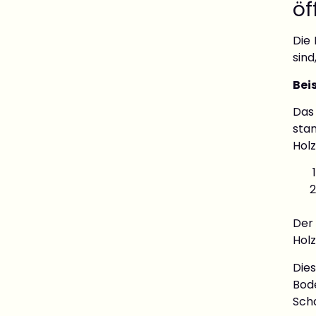
öf
Die 
sind
Bei
Das
sta
Hol
Der
Holz
Die
Bod
Sch