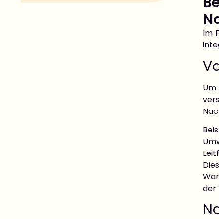
Be
Na
Im F
inte
Vo
Um 
ver
Nach
Beis
Umw
Lei
Die
Ware
der
Na