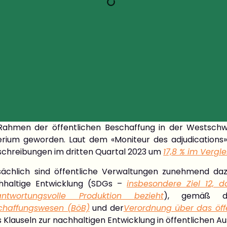
Rahmen der öffentlichen Beschaffung in der Westschwe
terium geworden.
Laut dem «Moniteur des adjudications» 
schreibungen im dritten Quartal 2023 um
17,8 % im Vergl
sächlich sind öffentliche Verwaltungen zunehmend dazu
hhaltige Entwicklung (SDGs –
insbesondere Ziel 12, 
antwortungsvolle Produktion bezieht
), gemäß 
chaffungswesen (BöB)
und der
Verordnung über das öff
 Klauseln zur nachhaltigen Entwicklung in öffentlichen