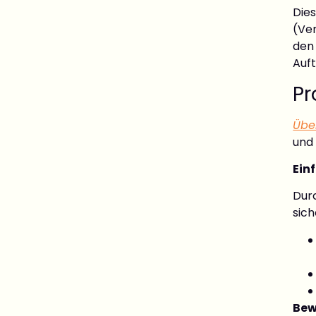
Die
(Ve
den
Auf
Pr
Übe
und 
Ein
Dur
sich
Bew