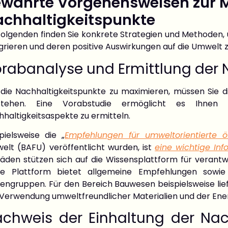
währte Vorgehensweisen zur 
chhaltigkeitspunkte
olgenden finden Sie konkrete Strategien und Methoden, um
grieren und deren positive Auswirkungen auf die Umwelt 
rabanalyse und Ermittlung der N
die Nachhaltigkeitspunkte zu maximieren, müssen Sie die
stehen. Eine Vorabstudie ermöglicht es Ihnen 
haltigkeitsaspekte zu ermitteln.
pielsweise die „
Empfehlungen für umweltorientierte ö
elt (BAFU) veröffentlicht wurden, ist
eine wichtige Inf
tfäden stützen sich auf die Wissensplattform für veran
se Plattform bietet allgemeine Empfehlungen sowie p
ngruppen. Für den Bereich Bauwesen beispielsweise liefert
 Verwendung umweltfreundlicher Materialien und der Ener
chweis der Einhaltung der Nachh