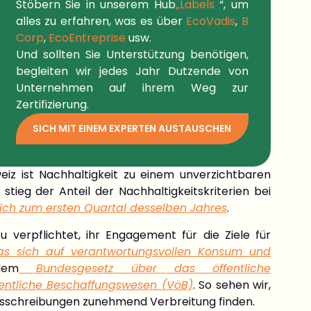
Stöbern Sie in unserem
Hub
„Labels
“, um
alles zu erfahren, was es über
EcoVadis
,
B
Corp
,
EcoEntreprise
usw.
Und sollten Sie Unterstützung benötigen,
begleiten wir jedes Jahr Dutzende von
Unternehmen auf ihrem Weg zur
Zertifizierung.
SICH MIT EINEM EXPERTEN AUSTAUSCHEN
iz ist Nachhaltigkeit zu einem unverzichtbaren
stieg der Anteil der Nachhaltigkeitskriterien bei
eich zum ersten Quartal desselben Jahres
.
 verpflichtet, ihr Engagement für die Ziele für
das sich auf verantwortungsvollen Konsum und
dem
Bundesgesetz über das öffentliche
entliche Beschaffungswesen (VöB)
. So sehen wir,
 Ausschreibungen zunehmend Verbreitung finden.