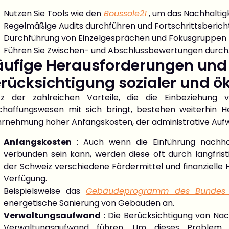
Nutzen Sie Tools wie den
Boussole21
, um das Nachhaltigk
Regelmäßige Audits durchführen und Fortschrittsbericht
Durchführung von Einzelgesprächen und Fokusgruppen 
Führen Sie Zwischen- und Abschlussbewertungen durch
ufige Herausforderungen und 
rücksichtigung sozialer und ök
tz der zahlreichen Vorteile, die die Einbeziehung vo
chaffungswesen mit sich bringt, bestehen weiterhin H
rnehmung hoher Anfangskosten, der administrative Au
Anfangskosten
: Auch wenn die Einführung nachha
verbunden sein kann, werden diese oft durch langfris
der Schweiz verschiedene Fördermittel und finanzielle H
Verfügung.
Beispielsweise das
Gebäudeprogramm des Bundes 
energetische Sanierung von Gebäuden an.
Verwaltungsaufwand
: Die Berücksichtigung von Nac
Verwaltungsaufwand führen. Um dieses Problem z