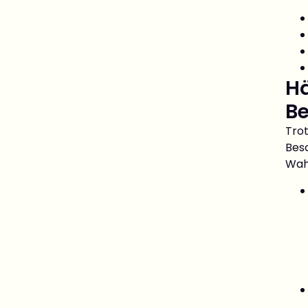
Hä
Be
Tro
Bes
Wah