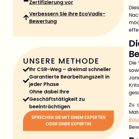
Zertifizierung vor
Dies
Verbessern Sie Ihre EcoVadis-
Nac
Bewertung
möch
effe
Di
Be
UNSERE METHODE
Die
Ihr CSR-Weg – dreimal schneller
sow
Garantierte Bearbeitungszeit in
Jan
jeder Phase
Kri
Ohne dabei Ihre
ges
Geschäftstätigkeit zu
Zu 
beeinträchtigen
Mate
SPRECHEN SIE MIT EINEM EXPERTEN
Bau
ODER EINER EXPERTIN
Bew