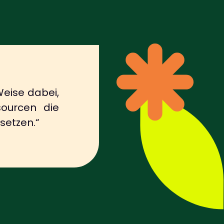
Weise dabei,
ourcen die
etzen.“