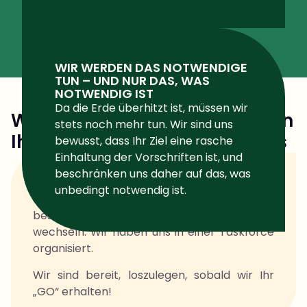
unbedingt notwendig ist.
Wir sind keine Berater, sondern
Ihr Team im
Taskforce-Modus
Wie bereits erwähnt, drängt die Zeit; die
einzige Möglichkeit, etwas zu verändern,
besteht darin, in den „Aktionsmodus“ zu
wechseln. Wir haben uns in einer Taskforce
organisiert.
Wir sind bereit, loszulegen, sobald wir Ihr
„GO“ erhalten!