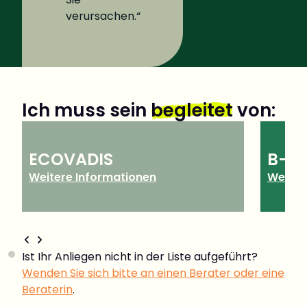
verursachen.“
Ich muss sein
begleitet
von:
ECOVADIS
B-C
Weitere Informationen
Weiter
Ist Ihr Anliegen nicht in der Liste aufgeführt?
Wenden Sie sich bitte an einen Berater oder eine
Beraterin
.