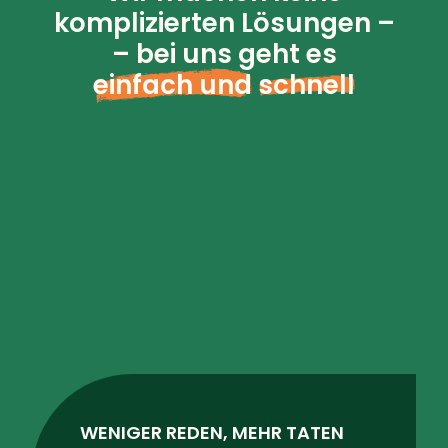
komplizierten Lösungen –
– bei uns geht es
einfach und
schnell
WENIGER REDEN, MEHR TATEN
Unsere Methode reduziert den
Zeitaufwand für die Kommunikation
auf ein Minimum; stattdessen zahlen
Sie im Wesentlichen für produktive
Arbeit, und wir unterstützen Sie
konkret bei der Einhaltung der
Vorschriften.