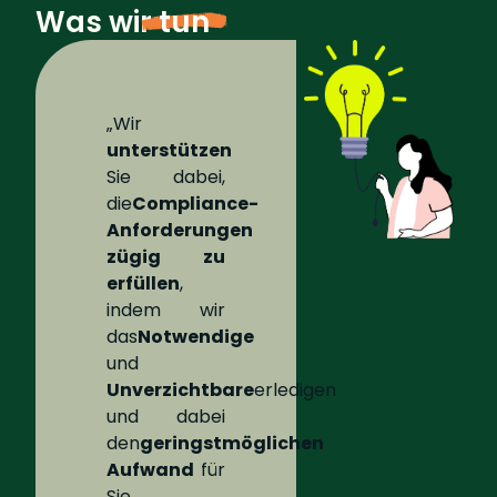
Was wir
tun
„Wir
unterstützen
Sie dabei,
die
Compliance-
Anforderungen
zügig zu
erfüllen
,
indem wir
das
Notwendige
und
Unverzichtbare
erledigen
und dabei
den
geringstmöglichen
Aufwand
für
Sie