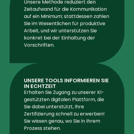
UNSERE TOOLS INFORMIEREN SIE
IN ECHTZEIT
Erhalten Sie Zugang zu unserer KI-
gestützten digitalen Plattform, die
Sie dabei unterstützt, Ihre
Zertifizierung schnell zu erwerben!
Sie wissen genau, wo Sie in Ihrem
Prozess stehen.
WIR WERDEN DAS NOTWENDIGE
TUN – UND NUR DAS, WAS
NOTWENDIG IST
Da die Erde überhitzt ist, müssen wir
stets noch mehr tun. Wir sind uns
bewusst, dass Ihr Ziel eine rasche
Einhaltung der Vorschriften ist, und
beschränken uns daher auf das, was