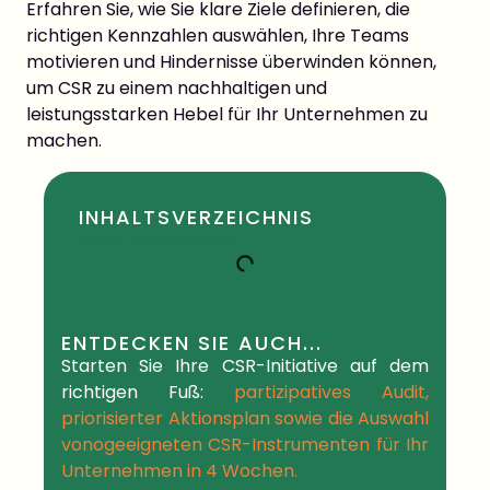
Erfahren Sie, wie Sie klare Ziele definieren, die
richtigen Kennzahlen auswählen, Ihre Teams
motivieren und Hindernisse überwinden können,
um CSR zu einem nachhaltigen und
leistungsstarken Hebel für Ihr Unternehmen zu
machen.
INHALTSVERZEICHNIS
Inhaltsverzeichnis
ENTDECKEN SIE AUCH...
Starten Sie Ihre CSR-Initiative auf dem
richtigen Fuß:
partizipatives Audit,
priorisierter Aktionsplan
sowie die Auswahl
von
o
geeigneten CSR-Instrumenten
für Ihr
Unternehmen in
4 Wochen.