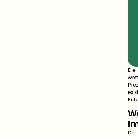
Die
wet
Pro
es d
Ent
Wa
I
Die