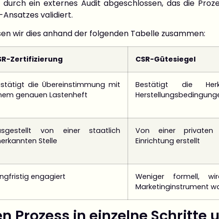
d durch ein externes Audit abgeschlossen, das die Pro
Ansatzes validiert.
sen wir dies anhand der folgenden Tabelle zusammen:
R-Zertifizierung
CSR-Gütesiegel
stätigt die Übereinstimmung mit
Bestätigt die He
nem genauen Lastenheft
Herstellungsbedingunge
usgestellt von einer staatlich
Von einer privaten 
erkannten Stelle
Einrichtung erstellt
ngfristig engagiert
Weniger formell, w
Marketinginstrument
n Prozess in einzelne Schritte 