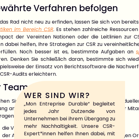
währte Verfahren befolgen
das Rad nicht neu zu erfinden, lassen Sie sich von ber
ktiken im Bereich CSR
. Es stehen zahlreiche Ressourcen 
pact der Vereinten Nationen oder die Leitlinien zur C
n dabei helfen, Ihre Strategien zur CSR zu vereinheitlic
erfüllen. Noch besser ist es, bestimmte Aufgaben an
s
ren. Denken Sie schließlich daran, bestimmte sich wie
spielsweise der Einsatz von Berichtssoftware die Nachve
CSR-Audits erleichtern.
r Team motivieren
WER SIND WIR?
en Sie die CSR-Zertifizierung nicht zu einer individuel
„Mon Entreprise Durable“ begleitet
ng an mit ein. Jeder Ihrer Mitarbeiter und jede Ihrer Mit
jedes Jahr Dutzende von
ragen, dass:
Unternehmen bei ihrem Übergang zu
mehr Nachhaltigkeit. Unsere CSR-
die Verbesserung der Arbeitsbedingungen;
Expert*innen helfen Ihnen dabei, mit
der Aufbau von Partnerschaften mit gemeinnützigen Or