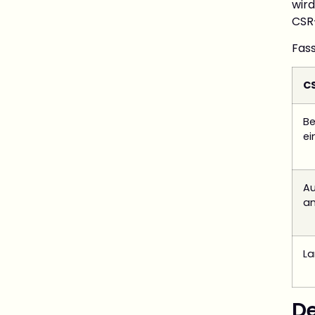
wir
CSR-
Fas
CS
Be
ei
A
an
La
De