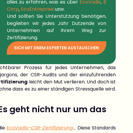
alles zu erfahren, was es über
EcoVadis
,
B
Corp
,
EcoEntreprise
usw.
Und sollten Sie Unterstützung benötigen,
begleiten wir jedes Jahr Dutzende von
Unternehmen auf ihrem Weg zur
Zertifizierung.
SICH MIT EINEM EXPERTEN AUSTAUSCHEN
zichtbarer Prozess für jedes Unternehmen, das
argons, der CSR-Audits und der einzuführenden
tifizierung
leicht den Mut verlieren. Und doch ist
ohne dass es zu einer ständigen Stressquelle wird.
Es geht nicht nur um das
 die
EcoVadis-CSR-Zertifizierung
… Diese Standards