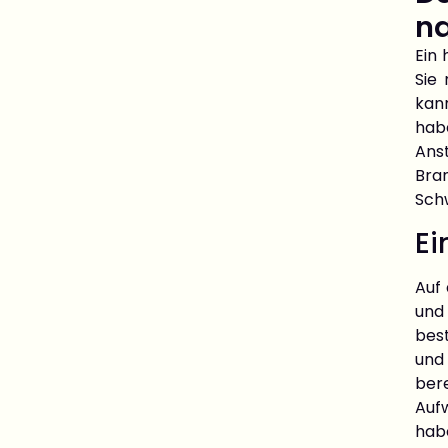
n
Ein 
Sie
kan
hab
Anst
Bra
Sch
Ei
Auf
und
bes
und
bere
Auf
hab