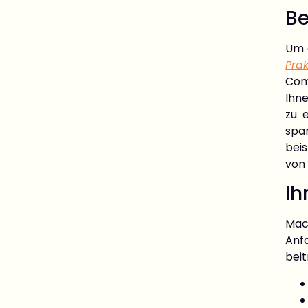
Be
Um 
Pra
Com
Ihne
zu 
spa
bei
von 
Ih
Mach
Anfa
beit