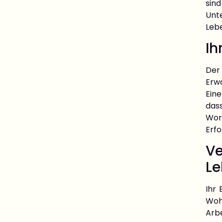
sin
Unt
Lebe
Ih
Der 
Erwa
Eine
das
Wor
Erfo
V
Le
Ihr
Woh
Arb