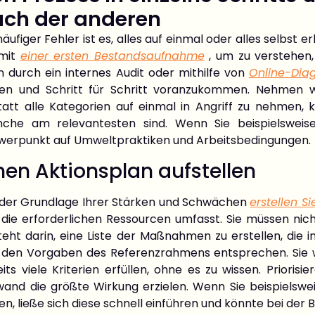
ach der anderen
häufiger Fehler ist es, alles auf einmal oder alles selbst
 mit
einer ersten Bestandsaufnahme
, um zu verstehen
n durch ein internes Audit oder mithilfe von
Online-Dia
en und Schritt für Schritt voranzukommen. Nehmen wir d
att alle Kategorien auf einmal in Angriff zu nehmen, ko
nche am relevantesten sind. Wenn Sie beispielsweise
werpunkt auf Umweltpraktiken und Arbeitsbedingungen.
nen Aktionsplan aufstellen
 der Grundlage Ihrer Stärken und Schwächen
erstellen S
 die erforderlichen Ressourcen umfasst. Sie müssen nich
teht darin, eine Liste der Maßnahmen zu erstellen, di
 den Vorgaben des Referenzrahmens entsprechen. Sie w
its viele Kriterien erfüllen, ohne es zu wissen. Priori
wand die größte Wirkung erzielen. Wenn Sie beispielsw
en, ließe sich diese schnell einführen und könnte bei d