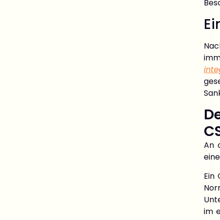
Besc
Ei
Nac
imm
inte
ges
San
De
C
An d
eine
Ein 
Norm
Unte
im e