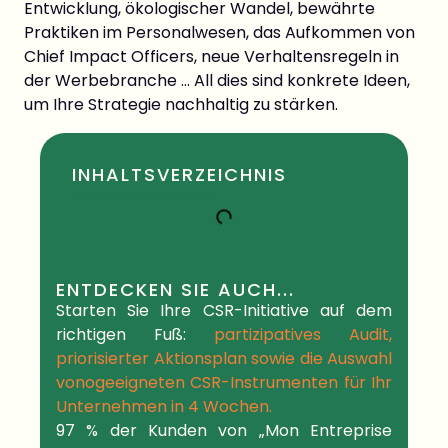
Entwicklung, ökologischer Wandel, bewährte
Praktiken im Personalwesen, das Aufkommen von
Chief Impact Officers, neue Verhaltensregeln in
der Werbebranche … All dies sind konkrete Ideen,
um Ihre Strategie nachhaltig zu stärken.
INHALTSVERZEICHNIS
Inhaltsverzeichnis
ENTDECKEN SIE AUCH...
Starten Sie Ihre CSR-Initiative auf dem
richtigen Fuß:
partizipatives Audit,
priorisierter Aktionsplan
sowie die Auswahl
von
o
geeigneten CSR-Instrumenten
für Ihr
Unternehmen in
4 Wochen.
97 % der
Kunden
von „Mon Entreprise