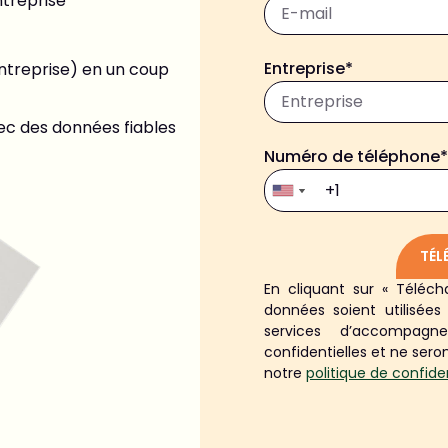
ntreprise
Entreprise*
ntreprise) en un coup
vec des données fiables
Numéro de téléphone*
TÉL
En cliquant sur « Téléc
Alternative:
données soient utilisée
services d’accompagn
confidentielles et ne seron
notre
politique de confiden