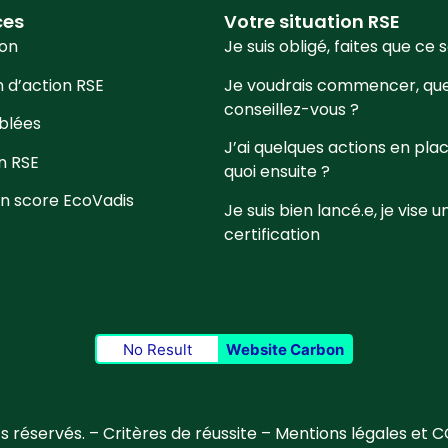
ces
Votre situation RSE
ion
Je suis obligé, faites que ce 
n d’action RSE
Je voudrais commencer, qu
conseillez-vous ?
iblées
J’ai quelques actions en place
on RSE
quoi ensuite ?
on score EcoVadis
Je suis bien lancé.e, je vise u
certification
No Result
Website Carbon
s réservés. –
Critères de réussite
–
Mentions légales et 