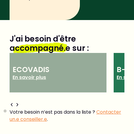
J'ai besoin d'être
accompagné.e
sur :
ECOVADIS
B-C
En savoir plus
En savo
Votre besoin n’est pas dans la liste ?
Contacter
un.e conseiller.e
.