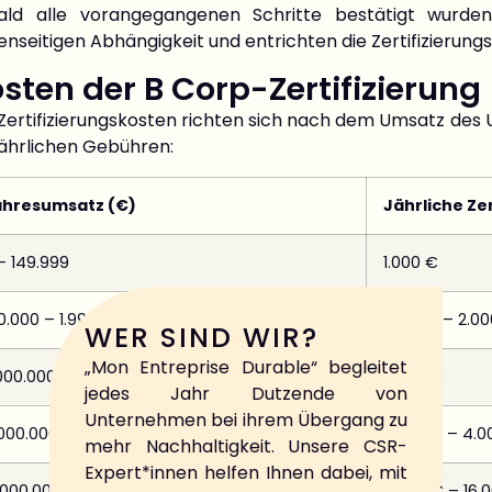
ald alle vorangegangenen Schritte bestätigt wurden
nseitigen Abhängigkeit und entrichten die Zertifizierun
sten der B Corp-Zertifizierung
Zertifizierungskosten richten sich nach dem Umsatz des 
jährlichen Gebühren:
ahresumsatz (€)
Jährliche Ze
– 149.999
1.000 €
0.000 – 1.999.999
1.000 € – 2.0
WER SIND WIR?
„Mon Entreprise Durable“ begleitet
000.000 – 4.999.999
2.500 €
jedes Jahr Dutzende von
Unternehmen bei ihrem Übergang zu
000.000 – 9.999.999
3.000 € – 4.0
mehr Nachhaltigkeit. Unsere CSR-
Expert*innen helfen Ihnen dabei, mit
.000.000 – 49.999.999
6.000 € – 16.