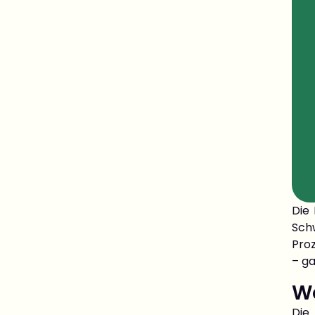
Die 
Sch
Proz
– ga
Wa
Die