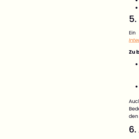
5.
Ein
Int
Zu 
Auc
Bed
den
6.