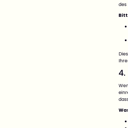
des
Bit
Die
Ihr
4.
Wen
ein
das
Was