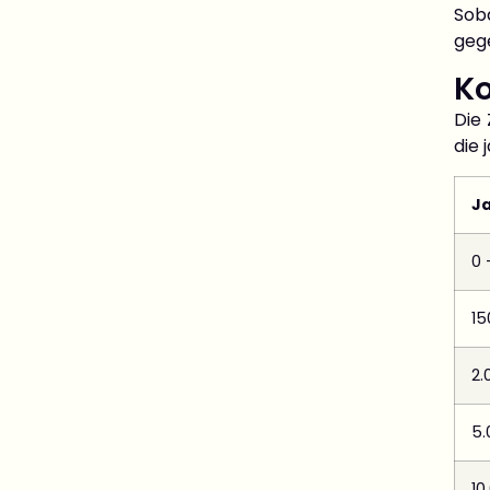
Sob
gege
Ko
Die 
die 
J
0 
15
2.
5.
10