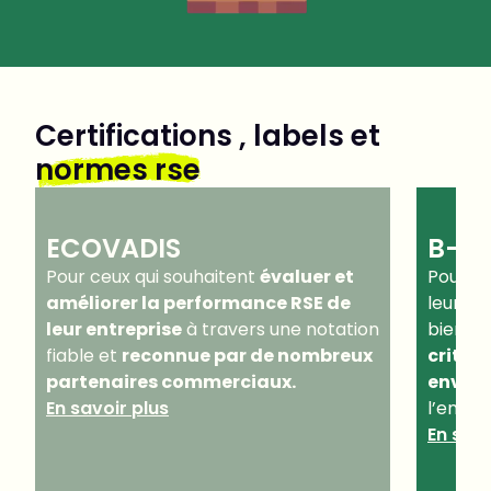
Certifications , labels et
normes rse
ECOVADIS
B-C
Pour ceux qui souhaitent
évaluer et
Pour ce
améliorer la performance RSE de
leur en
leur entreprise
à travers une notation
bien c
fiable et
reconnue par de nombreux
critère
partenaires commerciaux.
enviro
En savoir plus
l’ensem
En savo