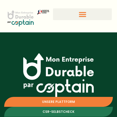
CSR-Standards und -Gütesiegel
UNSERE PLATTFORM
CSR-SELBSTCHECK